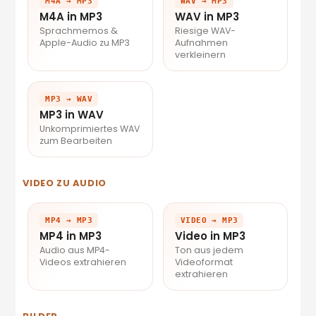
M4A → MP3
WAV → MP3
M4A in MP3
WAV in MP3
Sprachmemos &
Riesige WAV-
Apple-Audio zu MP3
Aufnahmen
verkleinern
MP3 → WAV
MP3 in WAV
Unkomprimiertes WAV
zum Bearbeiten
VIDEO ZU AUDIO
MP4 → MP3
VIDEO → MP3
MP4 in MP3
Video in MP3
Audio aus MP4-
Ton aus jedem
Videos extrahieren
Videoformat
extrahieren