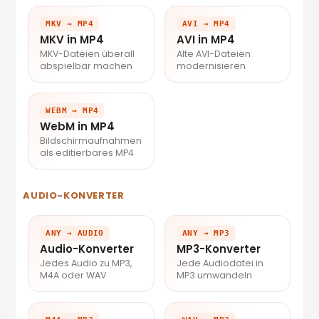
MKV → MP4
AVI → MP4
MKV in MP4
AVI in MP4
MKV-Dateien überall
Alte AVI-Dateien
abspielbar machen
modernisieren
WEBM → MP4
WebM in MP4
Bildschirmaufnahmen
als editierbares MP4
AUDIO-KONVERTER
ANY → AUDIO
ANY → MP3
Audio-Konverter
MP3-Konverter
Jedes Audio zu MP3,
Jede Audiodatei in
M4A oder WAV
MP3 umwandeln