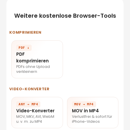
Weitere kostenlose Browser-Tools
KOMPRIMIEREN
PDF ↓
PDF
komprimieren
PDFs ohne Upload
verkleinern
VIDEO-KONVERTER
ANY → MP4
MOV → MP4
Video-Konverter
MOV in MP4
MOV, MKV, AVI, WebM
Verlustfrei & sofort für
u. v. m. zu MP4
iPhone-Videos