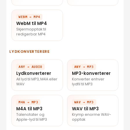
WEBM → MP4
WebM til MP4
Skjermopptak til
redigerbar MP4
LYDKONVERTERERE
ANY → AUDIO
ANY → MP3
Lydkonverterer
MP3-konverterer
All lyd til MP3, M4A eller
Konverter enhver
WAV
lydfil til MP3
M4A → MP3
WAV → MP3
M4A til MP3
WAV til MP3
Talenotater og
Krymp enorme WAV-
Apple-lyd til MP3
opptak