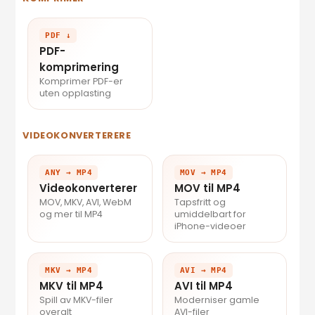
PDF ↓
PDF-
komprimering
Komprimer PDF-er
uten opplasting
VIDEOKONVERTERERE
ANY → MP4
MOV → MP4
Videokonverterer
MOV til MP4
MOV, MKV, AVI, WebM
Tapsfritt og
og mer til MP4
umiddelbart for
iPhone-videoer
MKV → MP4
AVI → MP4
MKV til MP4
AVI til MP4
Spill av MKV-filer
Moderniser gamle
overalt
AVI-filer