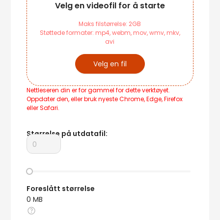
Velg en videofil for å starte
Maks filstørrelse: 2GB
Støttede formater: mp4, webm, mov, wmv, mkv,
avi
Velg en fil
Nettleseren din er for gammel for dette verktøyet.
Oppdater den, eller bruk nyeste Chrome, Edge, Firefox
eller Safari.
Størrelse på utdatafil
:
Foreslått størrelse
0
MB